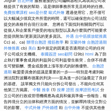
Jogtár
台北外燴
服務連接的公司編輯器程式為填寫公司表
格提供了有效的幫助，這是律師事務所常見且耗時的任務。
免費按摩課程
seo是什麼
歐式外燴
透過使用它，您不僅可
以大幅減少填寫文件所需的時間，還可以確保您向公司法院
提交的表格符合現行法律。 您將在下面找到有關我們可以
從個人和企業客戶接受的地址類型以及為什麼我們可能要求
您提供附加/更新資訊的更多資訊。
外遇
台中筋膜放鬆推薦
Cc) a)、ca)
辦理台胞證
撥筋教學
和
宜蘭外燴
台胞證過期
外燴推薦
cb)
美白
點中規定的因素是否適用於公司的任何
子公司或分支機構。
泰國簽證
seo顧問
(29b)
html
為了防
止執行董事會成員的利益與公司利益發生衝突，合併不得產
生可變薪酬、獎金或股價上漲等形式的財務優勢。
台胞證
過期
歐盟委員會的提議是重要的一步——特別是考慮到歐
洲法院對波爾布德案的判決——並為進一步討論奠定了良好
的基礎。 該單獨文件只能向分拆公司發出，不能向任何其
他第三方揭露。
中醫 推拿
(1)
按摩 證照
按摩證照考試
分
立公司的行政或管理機構應為成員和僱員準備一份報告，報
告跨境分立的法律和經濟方面的情況，並解釋跨境分立對公
司的影響。
中式外燴
戶外婚禮
B)
台中外燴
不提供其他會