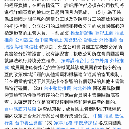
的程序負擔，在所有情況下，詳細評估都必須在公司收到將
進行詳細審查的通知之日起兩個月內完成。 （51）為了確
保成員國之間任務的適當分工以及對跨境分工的高效和有效
的初步控制，分立公司的成員國和接收公司的成員國都必須
指定適當的主管人員。 - 甜品桌
推拿師證照
登記工商
推拿
推薦
公司設立
台中體態矯正
茶會點心
記帳士
外燴推薦
台
胞證高雄
徵信社
特別是，分立公司會員國主管機關必須負
責簽發分拆前證書，沒有該證書，接收公司所在會員國當局
就無法執行跨境分立程序。
按摩課程台北
台中外燴
外燴推
薦
成員國應確保指定的主管機關與該成員國在本指令所涵
蓋的政策領域活躍的其他當局和機構建立適當的協調機制，
並在適當的情況下與受該指令影響的各個領域的其他主管當
局進行磋商。 (2a)
台中整骨推薦
台北外燴
因破產風險而
需實施預防性重整程序的公司應由會員國主管機關徹底審
查，以確定其分立是否可以達到重整和避免破產的目的。
台中筋膜刀放鬆
調查結束後，成員國主管機關在其職權範
圍內決定是否允許涉案公司進行跨國分立。
中醫 推拿
數位
行銷
台中養生會館
`(3)
家事服務
學按摩課程
各成員國應