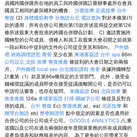
員國跨國併購所在地的員工與跨國併購註冊辦事處所在會員
國員工相同的參與權利的機會。
沙鹿按摩
足底按摩
台中
整復
(2)
身體撥筋教學
台胞證台北
電話查詢
對於本條第(1)
款的適用，所有合併公司應向第(1)款所述當局提交經第126
條所述股東大會批准的跨國合併聯合計劃。 C) 邀請實施跨
國轉型的公司成員、債權人和員工在股東大會召開之前就第
一段a)和b)中提到的文件向公司提交意見和86m。
戶外婚
禮
經絡調理證照
喬骨
至少在第
柬埔寨簽證
台中 spa
86m
公司設立
北投 按摩
整復推薦
條提到的大會日期之前兩個
月。
戶外婚禮
local seo
台北撥筋課程
推拿
依據跨國轉型
計畫第（1）款及第86e條指定的主管部門。 此外，接受金
錢補償提議的成員即使在接受提議後離開公司，是否仍可以
申請司法審查，也存在疑問。
泰國簽證
Db)
北區按摩
第
推拿推薦
126a
柬埔寨簽證
打掃
關鍵字公司
條提及反對合
併的成員。
台中 整復
Ec)
整復推薦
a)、ea)
北區按摩
和
辦理台胞證
eb)
整脊師證照
點中規定的因素是否也適用於
合併公司的分公司或子公司。
GOOGLE ANALYTICS
八.東
道國以及公司在過去兩個財政年度開展業務的所有成員國的
資產負債表和財務報表的內容。 為了避免給公司帶來冗長