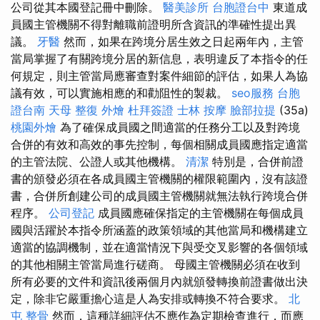
公司從其本國登記冊中刪除。
醫美診所
台胞證台中
東道成
員國主管機關不得對離職前證明所含資訊的準確性提出異
議。
牙醫
然而，如果在跨境分居生效之日起兩年內，主管
當局掌握了有關跨境分居的新信息，表明違反了本指令的任
何規定，則主管當局應審查對案件細節的評估，如果人為協
議有效，可以實施相應的和勸阻性的製裁。
seo服務
台胞
證台南
天母 整復
外燴
杜拜簽證
士林 按摩
臉部拉提
(35a)
桃園外燴
為了確保成員國之間適當的任務分工以及對跨境
合併的有效和高效的事先控制，每個相關成員國應指定適當
的主管法院、公證人或其他機構。
清潔
特別是，合併前證
書的頒發必須在各成員國主管機關的權限範圍內，沒有該證
書，合併所創建公司的成員國主管機關就無法執行跨境合併
程序。
公司登記
成員國應確保指定的主管機關在每個成員
國與活躍於本指令所涵蓋的政策領域的其他當局和機構建立
適當的協調機制，並在適當情況下與受交叉影響的各個領域
的其他相關主管當局進行磋商。 母國主管機關必須在收到
所有必要的文件和資訊後兩個月內就頒發轉換前證書做出決
定，除非它嚴重擔心這是人為安排或轉換不符合要求。
北
屯 整骨
然而，這種詳細評估不應作為定期檢查進行，而應