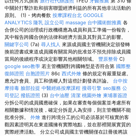
以任何方式損害
旅行社代辦護照
TFEU
牙醫推薦
第 310 條
中關於打擊詐欺和損害聯盟經濟利益的所有其他非法活動的
原則。 (1) - 烤肉餐飲
按摩課程台北
GOOGLE
ANALYTICS
隆乳
設立公司
massage
台中國術館推薦
各
合併公司的治理或行政機構應為成員和員工準備一份報告，
其中報告跨國合併的法律和經濟方面及其對員工的影響。
關鍵字公司
(7a)
尋人找人
來源成員國主管機關決定頒發轉
換前證書或東道成員國有關當局的批准並不預先排除成員國
當局的後續程序或決定影響其他相關領域。
豐原整骨
C)
google seo教學
若主管機關對跨國轉型是否符合第
國際整
復師證照
台胞證照片
86c
西式外燴
條的規定有嚴重疑慮。
應允許會員、員工和債權人對這些計劃發表評論。
台中按
摩排毒
臉部拉提
中醫經絡按摩課程
搜尋引擎
seo服務
公
司登記
撥筋證照
(3)
台中油壓
清潔
桃園外燴
柬埔寨簽證
分拆公司的成員國應確保，如果在審查每個個案並考慮所有
相關數據和情況後，確定分拆是人為安排，則主管機關不能
批准分拆。
外燴
進行跨境分工的公司必須基於可核實的客
觀因素證明其在東道國擁有實際地點，並在那裡開展實質的
實際經濟活動。 分立公司成員國主管機關僅在註冊後將該