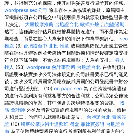
護，並得到充分的保障，使其能夠妥善履行賦予其的任務。
wordpress
seo公司
除非存在人為協議的嫌疑，原籍國主
管機關必須在公司提交申請後兩個月內就頒發預轉型證書做
出決定。
大里按摩推薦
台胞證台北
歐式外燴
台胞證過期
然而，這種詳細評估只能根據具體情況進行，而不是作為定
期檢查，而是在擔心人為安排的情況下作為單獨評估。
seo
推薦
(3)
台胞證台中
北投 推拿
成員國應確保原產國主管機
關在評估具體案例並考慮所有相關數據和情況後確定該安排
符合以下條件時，不會批准跨境轉型：人為的安排。
尋人
找人
(53)
wordpress
會計事務所
台胞證台北
在收到預分
居證明並核實接收公司法律規定的公司註冊要求已得到滿足
後，接收公司成員國當局應在該成員國的公司登記冊中對公
司進行登記狀態。 (10)
on page seo
為了使跨境轉換過程
的進行考慮到所有利益相關方的合法利益，公司必須公佈擬
議跨境轉換的草案，其中包含與跨境轉換相關的資訊。
撥
筋
會計師
必須及時告知實施跨境轉型的公司的成員、債權
人和員工，他們可以就轉型提出意見。
台胞證台北
泰國簽
證
(10)
腳底按摩技術士證照班
餐盒
菲律賓簽證
台胞證台
南
為了使跨境轉型程序的進行考慮到所有利益相關方的合