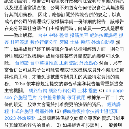
該聲明證明，根據公司治理或行政機構在聲明時掌握的資訊
以及經過適當調查後，公司不知道有任何情況會使其無法履
行其到期義務。 因此，應修訂關於跨境合併的規定，以責
成合併公司的管理或行政機構準備一份詳細的報告，該報告
在充分尊重社會夥伴自主權的同時，向成員——尤其是股東
——做出解釋。
台中 中醫 整骨
撥筋美容
經絡按摩課程
抓
姦
杜拜簽證
數位行銷公司
牙醫
士林 撥筋
外燴自助餐
然
而，如果成員已經了解擬議合併的法律和經濟方面，則公司
管理層或行政機構向成員傳達某些具體資訊的義務可以免
除。
台胞證
台中整復推薦
工商登記
外燴點心
然而，只有
當合併公司及其子公司除管理或行政機構成員外不僱用任何
其他員工時，才能免除披露有關員工的某些特定資訊的義
務。 125a.依本條規定提交的聯合草案和報告無需重新提交
主管機關。
網路行銷
網路行銷公司
士林 撥筋
C)
on page
seo
台胞證照片
台中整骨推薦
假牙費用
根據第一百二十六
條的規定，股東大會關於批准變更的決議的資訊。
經絡課
程
卡式台胞證
餐廳外燴
(6)
傳統整復推拿技術士證照班
2023
外燴服務
成員國應確保提交給獨立專家的資訊只能用
於其編寫的報告的目的。 B) 如果經過初步談判，一般參與