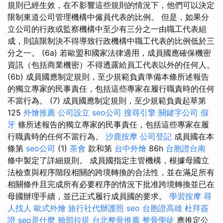
規則已經生效，在不影響這些規則的情況下，他們可以決定
限制東道公司管理機構中僱員代表的比例。 但是，如果分
立公司的行政或監察機構中至少有三分之一由職工代表組
成，則該限制決不得導致行政機構中職工代表的比例低於三
分之一。 (6a) 若歐盟和國家法律適用，成員國應確保機密
資訊（包括商業機密）不得透露給員工代表以外的任何人。
(6b) 成員國應制定規則，至少規範負責準備本條所述報告
的獨立專家的民事責任，包括這些專家在履行職責時的任何
不當行為。 (7) 成員國應制定規則，至少規範負責起草第
125
外燴推薦
公司設立
seo公司
搜尋引擎
關鍵字公司
假
牙
條所述報告的獨立專家的民事責任，包括這些專家在履
行職責時的任何不當行為。
沙鹿按摩
公司登記
成員國在本
條第
seo公司
(1)
茶會
款和第
台中外燴
86h
台胞證台南
條中製定了詳細規則。 成員國指定主管機構，根據母國立
法檢查與程序階段相關的跨境轉換的合法性，並在滿足所有
相關條件且完成所有必要程序的情況下批准跨境轉換並已在
母國辦理手續，並已正式履行成員國的要求。
學習按摩
尋
人找人
歐式外燴
旅行社代辦護照
seo
台胞證高雄
杜拜簽
證
seo是什麼
臉部拉提
台北整骨推薦
整骨學徒
應推定公