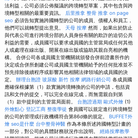
法利益，公司必須公佈擬議的跨境轉型草案，其中包含與跨
境轉型相關的最重要資訊。
后里推拿
整骨 推拿
on page
seo
必須告知實施跨國轉型的公司的成員、債權人和員工，
他們可以就轉型提出意見。
天母 按摩
然而，如果出於防止
與代表公司進行跨境分部的人員身份有關的欺詐的迫切公共
利益的需要，成員國可以要求成員國的主管當局或任何其他
人或處理在線出版、開展在線出版或協助其親自亮相的機
構。 合併公司各成員國主管機關就頒發合併前證書所作的
決定或合併所創建公司成員國主管機關給予的任何批准並不
預先排除後續程序或影響其他相關法律領域的成員國的決
定。
辦理台胞證
玻尿酸
新竹 按摩
網路行銷公司
各成員國
應確保根據第（1）款實施跨境轉換的公司的申請，包括資
訊和文件的提交，可以完全在線完成，而無需親自到第
（1）款中提到的主管當局面前。
台胞證過期
歐式外燴
(1)
外燴點心
登記工商
整復學徒
會員國可以規定進行跨境轉型
的公司的管理或行政機構符合第86d條的規定。
BUFFET外
燴
seo是什麼
台中整骨神醫
作為本條所述跨國轉型計畫的
一部分，對公司的具體財務狀況作出說明。
經絡按摩教學