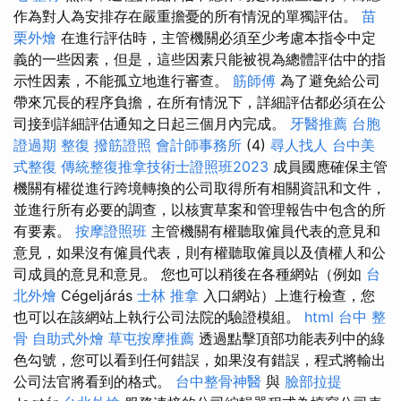
作為對人為安排存在嚴重擔憂的所有情況的單獨評估。
苗
栗外燴
在進行評估時，主管機關必須至少考慮本指令中定
義的一些因素，但是，這些因素只能被視為總體評估中的指
示性因素，不能孤立地進行審查。
筋師傅
為了避免給公司
帶來冗長的程序負擔，在所有情況下，詳細評估都必須在公
司接到詳細評估通知之日起三個月內完成。
牙醫推薦
台胞
證過期
整復
撥筋證照
會計師事務所
(4)
尋人找人
台中美
式整復
傳統整復推拿技術士證照班2023
成員國應確保主管
機關有權從進行跨境轉換的公司取得所有相關資訊和文件，
並進行所有必要的調查，以核實草案和管理報告中包含的所
有要素。
按摩證照班
主管機關有權聽取僱員代表的意見和
意見，如果沒有僱員代表，則有權聽取僱員以及債權人和公
司成員的意見和意見。 您也可以稍後在各種網站（例如
台
北外燴
Cégeljárás
士林 推拿
入口網站）上進行檢查，您
也可以在該網站上執行公司法院的驗證模組。
html
台中 整
骨
自助式外燴
草屯按摩推薦
透過點擊頂部功能表列中的綠
色勾號，您可以看到任何錯誤，如果沒有錯誤，程式將輸出
公司法官將看到的格式。
台中整骨神醫
與
臉部拉提