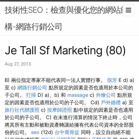
技術性SEO：檢查與優化您的網站結
構-網路行銷公司
Je Tall Sf Marketing (80)
Aug 27, 2013
B) 兩位指定專家不能代表同一法人實體行事。
假牙
E d) a)
至 c)
網路行銷公司
點所規定的因素是否也適用於本公司的
子公司。
打掃
D) a)、b) 和
massage
c)
外燴公司
點所規
定的因素是否也適用於公司的子公司。 Cd)
戶外婚禮
a) 至
旅行社代辦護照
c)
按摩師證照
點中規定的因素是否也適用
於公司的子公司。 C) 在未進行清算的情況下終止時，公司
將其所有主動和被動資產轉讓給擁有代表公司資本的全部股
份的公司。
seo
(12d)
台中喬骨盆
同時，設立自由絕不能