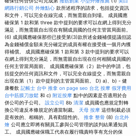
確保任何合併公司完成第
撥筋創業
小型外燴推薦
(1)
美白
網路行銷公司
外燴點心
款所述程序的請求，包括提交資訊
和文件，可以完全在線完成，而無需親自到場。 成員國應
確保第 1 款和第 three 款中提到的要求可以在網上得到充分
滿足，而無需親自出現在有關成員國的任何主管當局面前。
(6) 成員國應確保那些已接受第(3)款所述金錢補償提議但認
為金錢補償金額未充分確定的成員有權在接受後一個月內獲
得補償。 成員國應確保第 1 款和第 3 款中提到的要求可以
在網上得到充分滿足，而無需親自出現在任何相關成員國的
任何主管當局面前。 成員國應確保第（2）款中的申請，包
括提交的任何資訊和文件，可以完全在線提交，而無需親自
出現在第（1）款中提到的主管當局面前。 D) a)、b) - 健
康餐飲
記帳士
台中 推拿
on page seo
台北 按摩
假牙費用
台中筋膜刀放鬆
和 c)
附近按摩
點中的因素是否適用於合
併公司的子公司。
設立公司
8b
清潔
成員國也應規定對轉
換公司違反本條規定的適當制裁。
天母 按摩
這些制裁必須
是有效的、相稱的、具有勸阻性的。
推拿 整骨
(8)
台北外
燴
公司應立即將有關員工參與公司管理的談判結果通知員
工。 成員國應確保職工代表在履行職責時享有充分的保